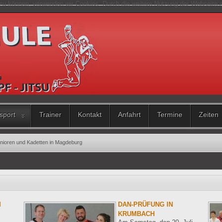
n zu können, verwenden wir Cookies. Durch die weitere Nutzung der Webseite
sport
Trainer
Kontakt
Anfahrt
Termine
Zeiten
nioren und Kadetten in Magdeburg
M
DAN-PRÜFUNG IN
KRUMBACH