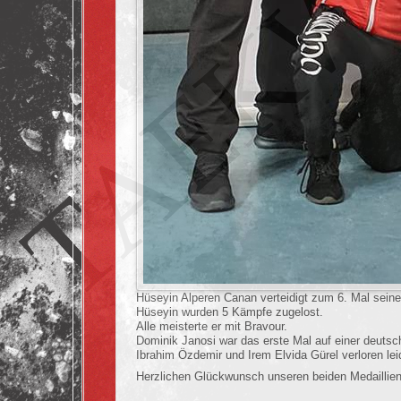
Hüseyin Alperen Canan verteidigt zum 6. Mal seine
Hüseyin wurden 5 Kämpfe zugelost.
Alle meisterte er mit Bravour.
Dominik Janosi war das erste Mal auf einer deutsch
Ibrahim Özdemir und Irem Elvida Gürel verloren lei
Herzlichen Glückwunsch unseren beiden Medaillie