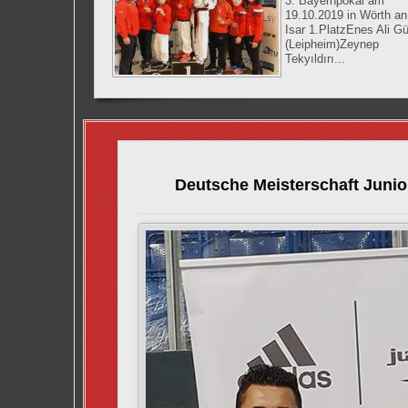
3. Bayernpokal am
19.10.2019 in Wörth an
Isar 1.PlatzEnes Ali Gü
(Leipheim)Zeynep
Tekyıldırı...
Deutsche Meisterschaft Juni