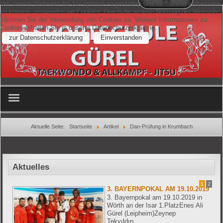
Um unsere Webseite für Sie optimal zu gestalten und fortlaufend verbessern
zu können, verwenden wir Cookies. Durch die weitere Nutzung der Webseite
stimmen Sie der Verwendung von Cookies zu. Weitere Informationen zu
Cookies erhalten Sie in unserer Datenschutzerklärung.
zur Datenschutzerklärung
Einverstanden
Home
Aktuelle Seite:
Startseite
Artikel
Dan-Prüfung in Krumbach
Schulleiter
Aktuelles
Wettkampfteam
1
2
3. BAYERNPOKAL AM 19.10.2019
Breitensport
3. Bayernpokal am 19.10.2019 in
Wörth an der Isar 1.PlatzEnes Ali
Gürel (Leipheim)Zeynep
Trainer
Tekyıldırı...